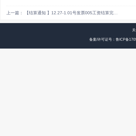
上一篇： 【结算通知 】12.27-1.01号发票005工资结算完毕！
关
备案/许可证号：鲁ICP备1705