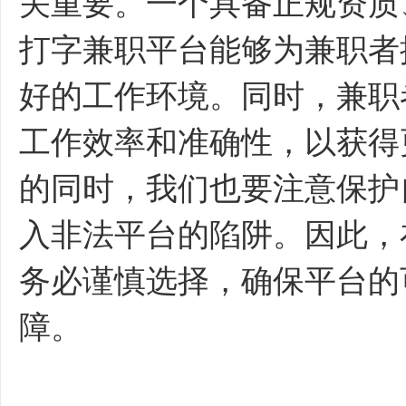
关重要。一个具备正规资质
打字兼职平台能够为兼职者
好的工作环境。同时，兼职
工作效率和准确性，以获得
的同时，我们也要注意保护
入非法平台的陷阱。因此，
务必谨慎选择，确保平台的
障。