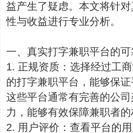
益产生了疑虑。本文将针对
性与收益进行专业分析。
一、真实打字兼职平台的可
1. 正规资质：选择经过工
的打字兼职平台，能够保证
这些平台通常有完善的公司
力，能够有效保障兼职者的
2. 用户评价：查看平台的