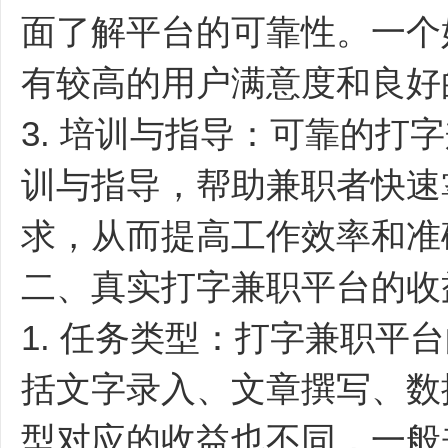
面了解平台的可靠性。一个
有较高的用户满意度和良好
3. 培训与指导：可靠的打
训与指导，帮助兼职者快速
求，从而提高工作效率和准
二、真实打字兼职平台的收
1. 任务类型：打字兼职平
括文字录入、文章撰写、数
型对应的收益也不同，一般