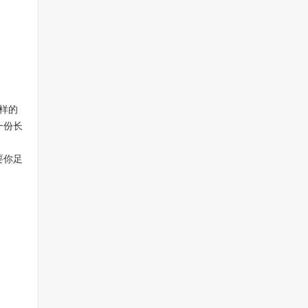
样的
一份长
要你足